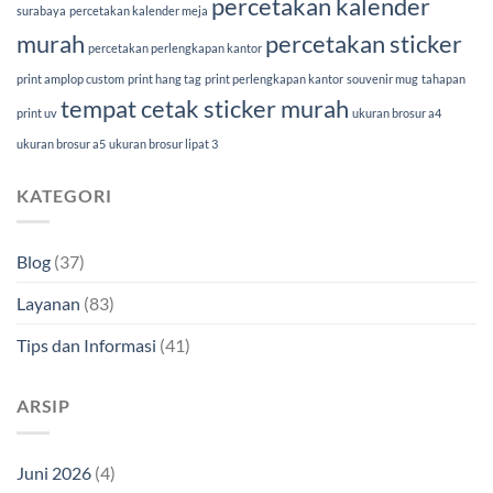
percetakan kalender
surabaya
percetakan kalender meja
murah
percetakan sticker
percetakan perlengkapan kantor
print amplop custom
print hang tag
print perlengkapan kantor
souvenir mug
tahapan
tempat cetak sticker murah
print uv
ukuran brosur a4
ukuran brosur a5
ukuran brosur lipat 3
KATEGORI
Blog
(37)
Layanan
(83)
Tips dan Informasi
(41)
ARSIP
Juni 2026
(4)