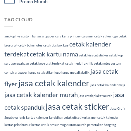
Promo Murah
TAG CLOUD
amplop hvs custom
bahan art paper
cara kerja print uv
cara mencetak stiker logo
cetak
cetak kalender
brosur a4
cetak buku notes
cetak dus box kue
terdekat
cetak kartu nama
cetak kiss cut sticker
cetak kop
surat perusahaan
cetak kop surat terdekat
cetak medali akrilik
cetak notes custom
jasa cetak
contoh art paper
harga cetak stiker logo
harga medali akrilik
jasa cetak kalender
flyer
jasa cetak kalender meja
jasa cetak kalender murah
jasa
jasa cetak plakat murah
jasa cetak sticker
cetak spanduk
Jasa Grafir
Surabaya
jenis kertas kalender
kelebihan cetak offset
kertas mencetak kalender
kertas print brosur
kertas untuk brosur
mug custom murah
percetakan hang tag