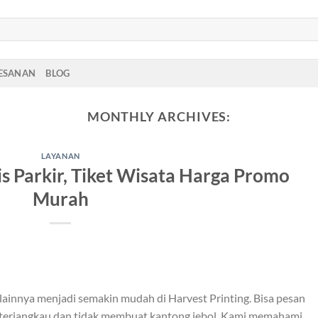
PESANAN
BLOG
MONTHLY ARCHIVES:
LAYANAN
s Parkir, Tiket Wisata Harga Promo
Murah
s lainnya menjadi semakin mudah di Harvest Printing. Bisa pesan
a terjangkau dan tidak membuat kantong jebol. Kami memahami