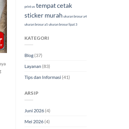
tempat cetak
print uv
sticker murah
ukuran brosur a4
ukuran brosur a5
ukuran brosur lipat 3
KATEGORI
Blog
(37)
snya
Layanan
(83)
g
Tips dan Informasi
(41)
ARSIP
Juni 2026
(4)
Mei 2026
(4)