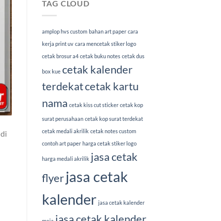
TAG CLOUD
amplop hvs custom
bahan art paper
cara
kerja print uv
cara mencetak stiker logo
cetak brosur a4
cetak buku notes
cetak dus
cetak kalender
box kue
terdekat
cetak kartu
nama
cetak kiss cut sticker
cetak kop
surat perusahaan
cetak kop surat terdekat
cetak medali akrilik
cetak notes custom
di
contoh art paper
harga cetak stiker logo
jasa cetak
harga medali akrilik
jasa cetak
flyer
kalender
jasa cetak kalender
jasa cetak kalender
meja