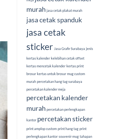
murah
jasa cetak plakat murah
jasa cetak spanduk
jasa cetak
sticker
Jasa Grafir Surabaya
jenis
kertas kalender
kelebihan cetak offset
kertas mencetak kalender
kertas print
brosur
kertas untuk brosur
mug custom
murah
percetakan hang tag surabaya
percetakan kalender meja
percetakan kalender
murah
percetakan perlengkapan
percetakan sticker
kantor
print amplop custom
print hang tag
print
perlengkapan kantor
souvenir mug
tahapan