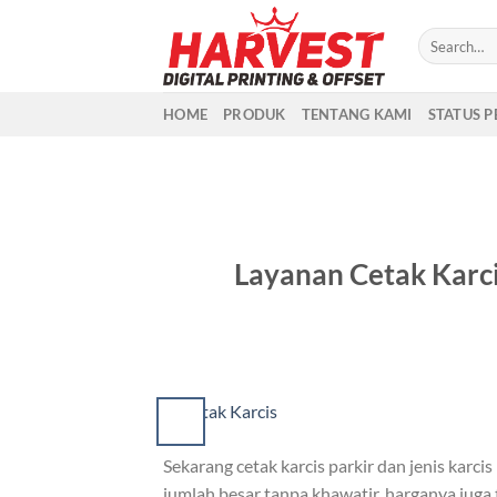
Skip
to
content
HOME
PRODUK
TENTANG KAMI
STATUS 
Layanan Cetak Karci
Sekarang cetak karcis parkir dan jenis karci
jumlah besar tanpa khawatir, harganya jug