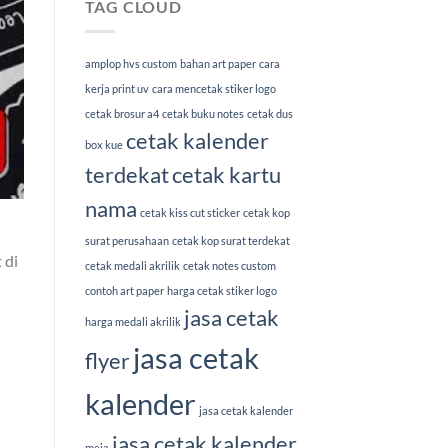
TAG CLOUD
amplop hvs custom
bahan art paper
cara
kerja print uv
cara mencetak stiker logo
cetak brosur a4
cetak buku notes
cetak dus
cetak kalender
box kue
terdekat
cetak kartu
nama
cetak kiss cut sticker
cetak kop
surat perusahaan
cetak kop surat terdekat
 di
cetak medali akrilik
cetak notes custom
contoh art paper
harga cetak stiker logo
jasa cetak
harga medali akrilik
jasa cetak
flyer
kalender
jasa cetak kalender
jasa cetak kalender
meja