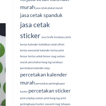
murah
jasa cetak plakat murah
jasa cetak spanduk
jasa cetak
sticker
Jasa Grafir Surabaya
jenis
kertas kalender
kelebihan cetak offset
kertas mencetak kalender
kertas print
brosur
kertas untuk brosur
mug custom
murah
percetakan hang tag surabaya
percetakan kalender meja
percetakan kalender
murah
percetakan perlengkapan
percetakan sticker
kantor
print amplop custom
print hang tag
print
perlengkapan kantor
souvenir mug
tahapan