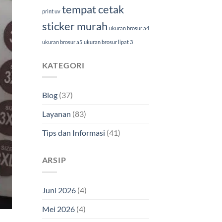
tempat cetak
print uv
sticker murah
ukuran brosur a4
ukuran brosur a5
ukuran brosur lipat 3
KATEGORI
Blog
(37)
Layanan
(83)
Tips dan Informasi
(41)
ARSIP
Juni 2026
(4)
Mei 2026
(4)