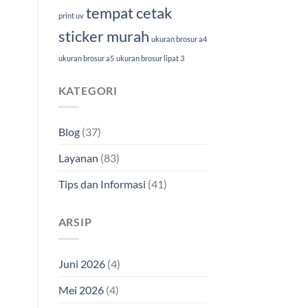
tempat cetak
print uv
sticker murah
ukuran brosur a4
ukuran brosur a5
ukuran brosur lipat 3
KATEGORI
Blog
(37)
Layanan
(83)
Tips dan Informasi
(41)
ARSIP
Juni 2026
(4)
Mei 2026
(4)