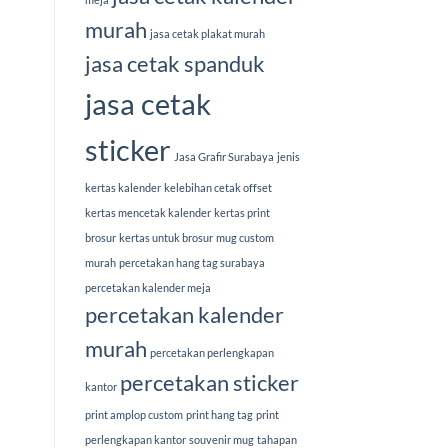
murah
jasa cetak plakat murah
jasa cetak spanduk
jasa cetak
sticker
Jasa Grafir Surabaya
jenis
kertas kalender
kelebihan cetak offset
kertas mencetak kalender
kertas print
brosur
kertas untuk brosur
mug custom
murah
percetakan hang tag surabaya
percetakan kalender meja
percetakan kalender
murah
percetakan perlengkapan
percetakan sticker
kantor
print amplop custom
print hang tag
print
perlengkapan kantor
souvenir mug
tahapan