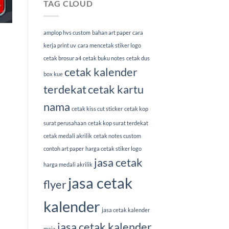
TAG CLOUD
amplop hvs custom
bahan art paper
cara
kerja print uv
cara mencetak stiker logo
cetak brosur a4
cetak buku notes
cetak dus
cetak kalender
box kue
terdekat
cetak kartu
nama
cetak kiss cut sticker
cetak kop
surat perusahaan
cetak kop surat terdekat
cetak medali akrilik
cetak notes custom
contoh art paper
harga cetak stiker logo
jasa cetak
harga medali akrilik
jasa cetak
flyer
kalender
jasa cetak kalender
jasa cetak kalender
meja