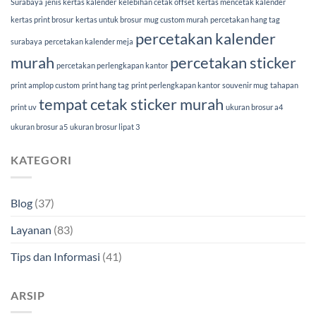
Surabaya
jenis kertas kalender
kelebihan cetak offset
kertas mencetak kalender
kertas print brosur
kertas untuk brosur
mug custom murah
percetakan hang tag
percetakan kalender
surabaya
percetakan kalender meja
murah
percetakan sticker
percetakan perlengkapan kantor
print amplop custom
print hang tag
print perlengkapan kantor
souvenir mug
tahapan
tempat cetak sticker murah
print uv
ukuran brosur a4
ukuran brosur a5
ukuran brosur lipat 3
KATEGORI
Blog
(37)
Layanan
(83)
Tips dan Informasi
(41)
ARSIP