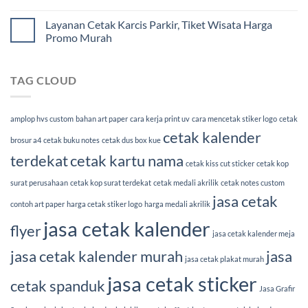
Layanan Cetak Karcis Parkir, Tiket Wisata Harga
Promo Murah
TAG CLOUD
amplop hvs custom
bahan art paper
cara kerja print uv
cara mencetak stiker logo
cetak
cetak kalender
brosur a4
cetak buku notes
cetak dus box kue
terdekat
cetak kartu nama
cetak kiss cut sticker
cetak kop
surat perusahaan
cetak kop surat terdekat
cetak medali akrilik
cetak notes custom
jasa cetak
contoh art paper
harga cetak stiker logo
harga medali akrilik
jasa cetak kalender
flyer
jasa cetak kalender meja
jasa cetak kalender murah
jasa
jasa cetak plakat murah
jasa cetak sticker
cetak spanduk
Jasa Grafir