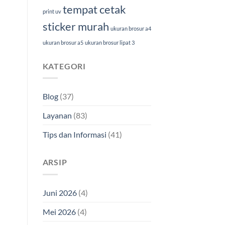
tempat cetak
print uv
sticker murah
ukuran brosur a4
ukuran brosur a5
ukuran brosur lipat 3
KATEGORI
Blog
(37)
Layanan
(83)
Tips dan Informasi
(41)
ARSIP
Juni 2026
(4)
Mei 2026
(4)