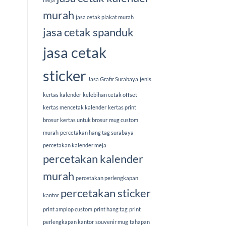
murah
jasa cetak plakat murah
jasa cetak spanduk
jasa cetak
sticker
Jasa Grafir Surabaya
jenis
kertas kalender
kelebihan cetak offset
kertas mencetak kalender
kertas print
brosur
kertas untuk brosur
mug custom
murah
percetakan hang tag surabaya
percetakan kalender meja
percetakan kalender
murah
percetakan perlengkapan
percetakan sticker
kantor
print amplop custom
print hang tag
print
perlengkapan kantor
souvenir mug
tahapan