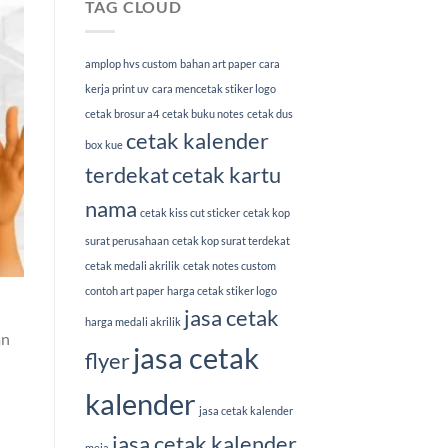
TAG CLOUD
amplop hvs custom
bahan art paper
cara
kerja print uv
cara mencetak stiker logo
cetak brosur a4
cetak buku notes
cetak dus
cetak kalender
box kue
terdekat
cetak kartu
nama
cetak kiss cut sticker
cetak kop
surat perusahaan
cetak kop surat terdekat
cetak medali akrilik
cetak notes custom
contoh art paper
harga cetak stiker logo
jasa cetak
harga medali akrilik
an
jasa cetak
flyer
kalender
jasa cetak kalender
jasa cetak kalender
meja