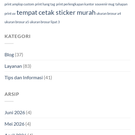
print amplop custom
print hang tag
print perlengkapan kantor
souvenir mug
tahapan
tempat cetak sticker murah
print uv
ukuran brosur a4
ukuran brosur a5
ukuran brosur lipat 3
KATEGORI
Blog
(37)
Layanan
(83)
Tips dan Informasi
(41)
ARSIP
Juni 2026
(4)
Mei 2026
(4)