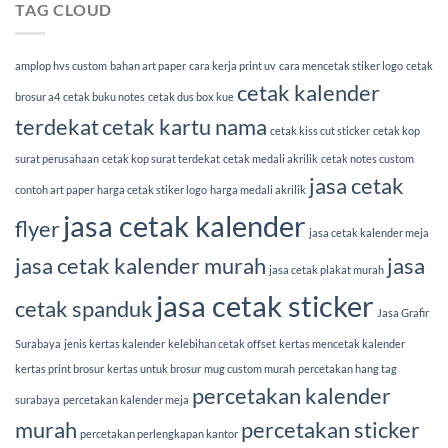
TAG CLOUD
amplop hvs custom
bahan art paper
cara kerja print uv
cara mencetak stiker logo
cetak
cetak kalender
brosur a4
cetak buku notes
cetak dus box kue
terdekat
cetak kartu nama
cetak kiss cut sticker
cetak kop
surat perusahaan
cetak kop surat terdekat
cetak medali akrilik
cetak notes custom
jasa cetak
contoh art paper
harga cetak stiker logo
harga medali akrilik
jasa cetak kalender
flyer
jasa cetak kalender meja
jasa cetak kalender murah
jasa
jasa cetak plakat murah
jasa cetak sticker
cetak spanduk
Jasa Grafir
Surabaya
jenis kertas kalender
kelebihan cetak offset
kertas mencetak kalender
kertas print brosur
kertas untuk brosur
mug custom murah
percetakan hang tag
percetakan kalender
surabaya
percetakan kalender meja
murah
percetakan sticker
percetakan perlengkapan kantor