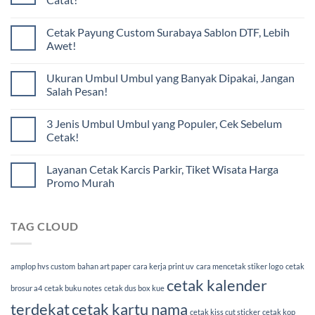
Cetak Payung Custom Surabaya Sablon DTF, Lebih
Awet!
Ukuran Umbul Umbul yang Banyak Dipakai, Jangan
Salah Pesan!
3 Jenis Umbul Umbul yang Populer, Cek Sebelum
Cetak!
Layanan Cetak Karcis Parkir, Tiket Wisata Harga
Promo Murah
TAG CLOUD
amplop hvs custom
bahan art paper
cara kerja print uv
cara mencetak stiker logo
cetak
cetak kalender
brosur a4
cetak buku notes
cetak dus box kue
terdekat
cetak kartu nama
cetak kiss cut sticker
cetak kop