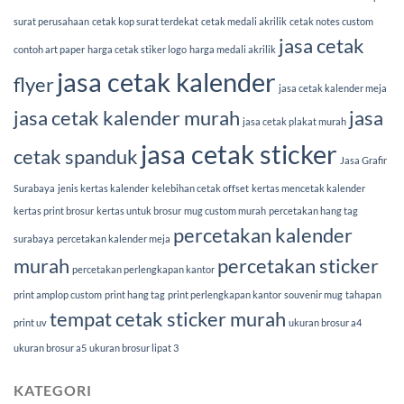
surat perusahaan
cetak kop surat terdekat
cetak medali akrilik
cetak notes custom
jasa cetak
contoh art paper
harga cetak stiker logo
harga medali akrilik
jasa cetak kalender
flyer
jasa cetak kalender meja
jasa cetak kalender murah
jasa
jasa cetak plakat murah
jasa cetak sticker
cetak spanduk
Jasa Grafir
Surabaya
jenis kertas kalender
kelebihan cetak offset
kertas mencetak kalender
kertas print brosur
kertas untuk brosur
mug custom murah
percetakan hang tag
percetakan kalender
surabaya
percetakan kalender meja
murah
percetakan sticker
percetakan perlengkapan kantor
print amplop custom
print hang tag
print perlengkapan kantor
souvenir mug
tahapan
tempat cetak sticker murah
print uv
ukuran brosur a4
ukuran brosur a5
ukuran brosur lipat 3
KATEGORI