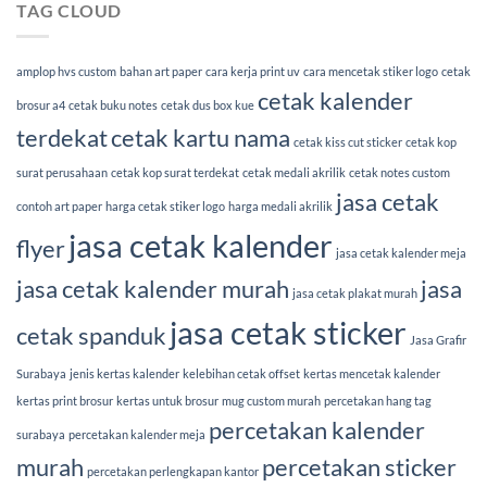
TAG CLOUD
amplop hvs custom
bahan art paper
cara kerja print uv
cara mencetak stiker logo
cetak
cetak kalender
brosur a4
cetak buku notes
cetak dus box kue
terdekat
cetak kartu nama
cetak kiss cut sticker
cetak kop
surat perusahaan
cetak kop surat terdekat
cetak medali akrilik
cetak notes custom
jasa cetak
contoh art paper
harga cetak stiker logo
harga medali akrilik
jasa cetak kalender
flyer
jasa cetak kalender meja
jasa cetak kalender murah
jasa
jasa cetak plakat murah
jasa cetak sticker
cetak spanduk
Jasa Grafir
Surabaya
jenis kertas kalender
kelebihan cetak offset
kertas mencetak kalender
kertas print brosur
kertas untuk brosur
mug custom murah
percetakan hang tag
percetakan kalender
surabaya
percetakan kalender meja
murah
percetakan sticker
percetakan perlengkapan kantor