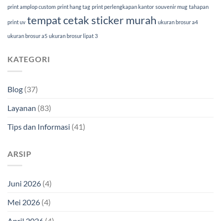
print amplop custom
print hang tag
print perlengkapan kantor
souvenir mug
tahapan
tempat cetak sticker murah
print uv
ukuran brosur a4
ukuran brosur a5
ukuran brosur lipat 3
KATEGORI
Blog
(37)
Layanan
(83)
Tips dan Informasi
(41)
ARSIP
Juni 2026
(4)
Mei 2026
(4)
April 2026
(4)