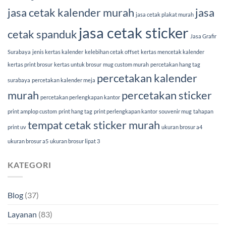
jasa cetak kalender murah
jasa
jasa cetak plakat murah
jasa cetak sticker
cetak spanduk
Jasa Grafir
Surabaya
jenis kertas kalender
kelebihan cetak offset
kertas mencetak kalender
kertas print brosur
kertas untuk brosur
mug custom murah
percetakan hang tag
percetakan kalender
surabaya
percetakan kalender meja
murah
percetakan sticker
percetakan perlengkapan kantor
print amplop custom
print hang tag
print perlengkapan kantor
souvenir mug
tahapan
tempat cetak sticker murah
print uv
ukuran brosur a4
ukuran brosur a5
ukuran brosur lipat 3
KATEGORI
Blog
(37)
Layanan
(83)