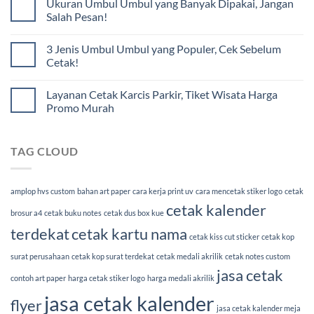
Ukuran Umbul Umbul yang Banyak Dipakai, Jangan
Salah Pesan!
3 Jenis Umbul Umbul yang Populer, Cek Sebelum
Cetak!
Layanan Cetak Karcis Parkir, Tiket Wisata Harga
Promo Murah
TAG CLOUD
amplop hvs custom
bahan art paper
cara kerja print uv
cara mencetak stiker logo
cetak
cetak kalender
brosur a4
cetak buku notes
cetak dus box kue
terdekat
cetak kartu nama
cetak kiss cut sticker
cetak kop
surat perusahaan
cetak kop surat terdekat
cetak medali akrilik
cetak notes custom
jasa cetak
contoh art paper
harga cetak stiker logo
harga medali akrilik
jasa cetak kalender
flyer
jasa cetak kalender meja