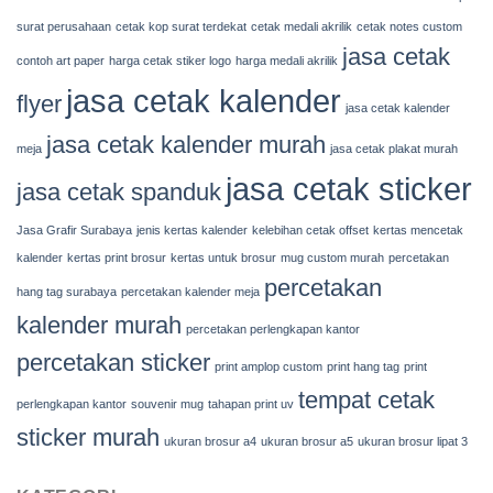
surat perusahaan
cetak kop surat terdekat
cetak medali akrilik
cetak notes custom
jasa cetak
contoh art paper
harga cetak stiker logo
harga medali akrilik
jasa cetak kalender
flyer
jasa cetak kalender
jasa cetak kalender murah
meja
jasa cetak plakat murah
jasa cetak sticker
jasa cetak spanduk
Jasa Grafir Surabaya
jenis kertas kalender
kelebihan cetak offset
kertas mencetak
kalender
kertas print brosur
kertas untuk brosur
mug custom murah
percetakan
percetakan
hang tag surabaya
percetakan kalender meja
kalender murah
percetakan perlengkapan kantor
percetakan sticker
print amplop custom
print hang tag
print
tempat cetak
perlengkapan kantor
souvenir mug
tahapan print uv
sticker murah
ukuran brosur a4
ukuran brosur a5
ukuran brosur lipat 3