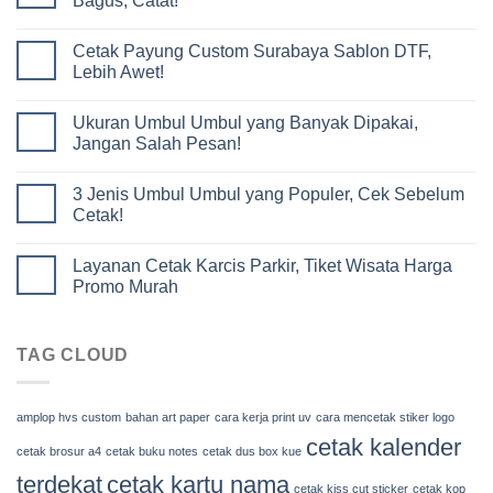
Bagus, Catat!
Cetak Payung Custom Surabaya Sablon DTF,
Lebih Awet!
Ukuran Umbul Umbul yang Banyak Dipakai,
Jangan Salah Pesan!
3 Jenis Umbul Umbul yang Populer, Cek Sebelum
Cetak!
Layanan Cetak Karcis Parkir, Tiket Wisata Harga
Promo Murah
TAG CLOUD
amplop hvs custom
bahan art paper
cara kerja print uv
cara mencetak stiker logo
cetak kalender
cetak brosur a4
cetak buku notes
cetak dus box kue
terdekat
cetak kartu nama
cetak kiss cut sticker
cetak kop