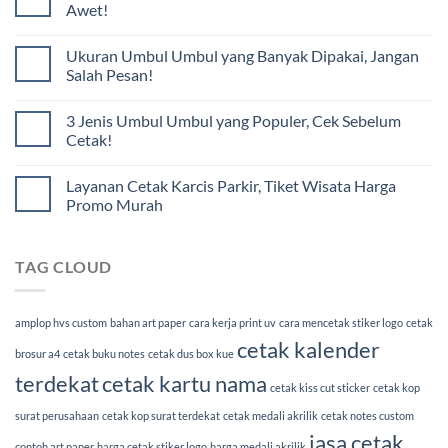
Awet!
Ukuran Umbul Umbul yang Banyak Dipakai, Jangan
Salah Pesan!
3 Jenis Umbul Umbul yang Populer, Cek Sebelum
Cetak!
Layanan Cetak Karcis Parkir, Tiket Wisata Harga
Promo Murah
TAG CLOUD
amplop hvs custom
bahan art paper
cara kerja print uv
cara mencetak stiker logo
cetak
cetak kalender
brosur a4
cetak buku notes
cetak dus box kue
terdekat
cetak kartu nama
cetak kiss cut sticker
cetak kop
surat perusahaan
cetak kop surat terdekat
cetak medali akrilik
cetak notes custom
jasa cetak
contoh art paper
harga cetak stiker logo
harga medali akrilik