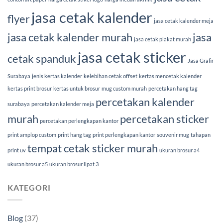
jasa cetak kalender
flyer
jasa cetak kalender meja
jasa cetak kalender murah
jasa
jasa cetak plakat murah
jasa cetak sticker
cetak spanduk
Jasa Grafir
Surabaya
jenis kertas kalender
kelebihan cetak offset
kertas mencetak kalender
kertas print brosur
kertas untuk brosur
mug custom murah
percetakan hang tag
percetakan kalender
surabaya
percetakan kalender meja
murah
percetakan sticker
percetakan perlengkapan kantor
print amplop custom
print hang tag
print perlengkapan kantor
souvenir mug
tahapan
tempat cetak sticker murah
print uv
ukuran brosur a4
ukuran brosur a5
ukuran brosur lipat 3
KATEGORI
Blog
(37)