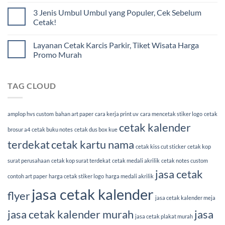
3 Jenis Umbul Umbul yang Populer, Cek Sebelum
Cetak!
Layanan Cetak Karcis Parkir, Tiket Wisata Harga
Promo Murah
TAG CLOUD
amplop hvs custom
bahan art paper
cara kerja print uv
cara mencetak stiker logo
cetak
cetak kalender
brosur a4
cetak buku notes
cetak dus box kue
terdekat
cetak kartu nama
cetak kiss cut sticker
cetak kop
surat perusahaan
cetak kop surat terdekat
cetak medali akrilik
cetak notes custom
jasa cetak
contoh art paper
harga cetak stiker logo
harga medali akrilik
jasa cetak kalender
flyer
jasa cetak kalender meja
jasa cetak kalender murah
jasa
jasa cetak plakat murah