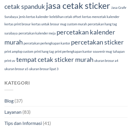
jasa cetak sticker
cetak spanduk
Jasa Grafir
Surabaya
jenis kertas kalender
kelebihan cetak offset
kertas mencetak kalender
kertas print brosur
kertas untuk brosur
mug custom murah
percetakan hang tag
percetakan kalender
surabaya
percetakan kalender meja
murah
percetakan sticker
percetakan perlengkapan kantor
print amplop custom
print hang tag
print perlengkapan kantor
souvenir mug
tahapan
tempat cetak sticker murah
print uv
ukuran brosur a4
ukuran brosur a5
ukuran brosur lipat 3
KATEGORI
Blog
(37)
Layanan
(83)
Tips dan Informasi
(41)