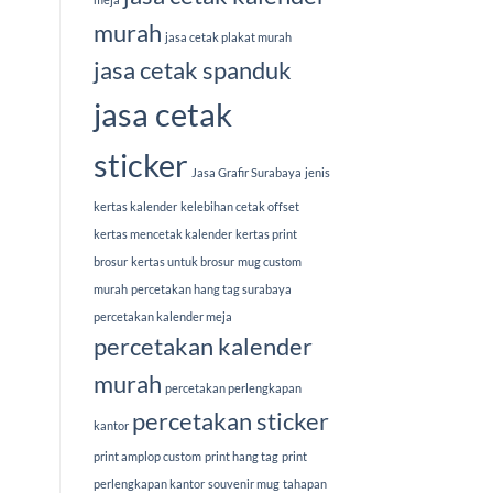
murah
jasa cetak plakat murah
jasa cetak spanduk
jasa cetak
sticker
Jasa Grafir Surabaya
jenis
kertas kalender
kelebihan cetak offset
kertas mencetak kalender
kertas print
brosur
kertas untuk brosur
mug custom
murah
percetakan hang tag surabaya
percetakan kalender meja
percetakan kalender
murah
percetakan perlengkapan
percetakan sticker
kantor
print amplop custom
print hang tag
print
perlengkapan kantor
souvenir mug
tahapan