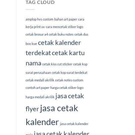
TAG CLOUD
amplop hvs custom
bahan art paper
cara
kerja print uv
cara mencetak stiker logo
cetak brosur a4
cetak buku notes
cetak dus
cetak kalender
box kue
terdekat
cetak kartu
nama
cetak kiss cut sticker
cetak kop
surat perusahaan
cetak kop surat terdekat
cetak medali akrilik
cetak notes custom
contoh art paper
harga cetak stiker logo
jasa cetak
harga medali akrilik
jasa cetak
flyer
kalender
jasa cetak kalender
jasa cetak kalender
meja