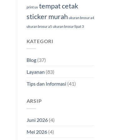
tempat cetak
print uv
sticker murah
ukuran brosur a4
ukuran brosur a5
ukuran brosur lipat 3
KATEGORI
Blog
(37)
Layanan
(83)
Tips dan Informasi
(41)
ARSIP
Juni 2026
(4)
Mei 2026
(4)