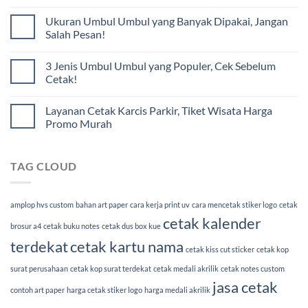
Ukuran Umbul Umbul yang Banyak Dipakai, Jangan
Salah Pesan!
3 Jenis Umbul Umbul yang Populer, Cek Sebelum
Cetak!
Layanan Cetak Karcis Parkir, Tiket Wisata Harga
Promo Murah
TAG CLOUD
amplop hvs custom
bahan art paper
cara kerja print uv
cara mencetak stiker logo
cetak
cetak kalender
brosur a4
cetak buku notes
cetak dus box kue
terdekat
cetak kartu nama
cetak kiss cut sticker
cetak kop
surat perusahaan
cetak kop surat terdekat
cetak medali akrilik
cetak notes custom
jasa cetak
contoh art paper
harga cetak stiker logo
harga medali akrilik