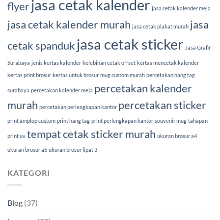
jasa cetak kalender
flyer
jasa cetak kalender meja
jasa cetak kalender murah
jasa
jasa cetak plakat murah
jasa cetak sticker
cetak spanduk
Jasa Grafir
Surabaya
jenis kertas kalender
kelebihan cetak offset
kertas mencetak kalender
kertas print brosur
kertas untuk brosur
mug custom murah
percetakan hang tag
percetakan kalender
surabaya
percetakan kalender meja
murah
percetakan sticker
percetakan perlengkapan kantor
print amplop custom
print hang tag
print perlengkapan kantor
souvenir mug
tahapan
tempat cetak sticker murah
print uv
ukuran brosur a4
ukuran brosur a5
ukuran brosur lipat 3
KATEGORI
Blog
(37)