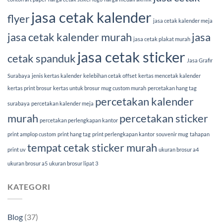
jasa cetak kalender
flyer
jasa cetak kalender meja
jasa cetak kalender murah
jasa
jasa cetak plakat murah
jasa cetak sticker
cetak spanduk
Jasa Grafir
Surabaya
jenis kertas kalender
kelebihan cetak offset
kertas mencetak kalender
kertas print brosur
kertas untuk brosur
mug custom murah
percetakan hang tag
percetakan kalender
surabaya
percetakan kalender meja
murah
percetakan sticker
percetakan perlengkapan kantor
print amplop custom
print hang tag
print perlengkapan kantor
souvenir mug
tahapan
tempat cetak sticker murah
print uv
ukuran brosur a4
ukuran brosur a5
ukuran brosur lipat 3
KATEGORI
Blog
(37)