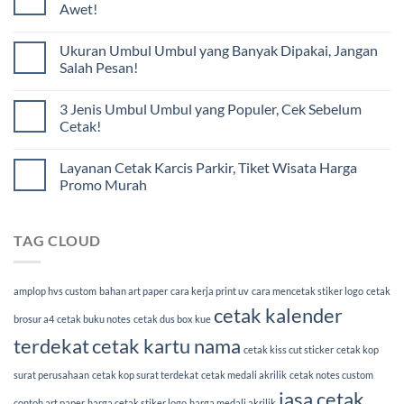
Awet!
Ukuran Umbul Umbul yang Banyak Dipakai, Jangan
Salah Pesan!
3 Jenis Umbul Umbul yang Populer, Cek Sebelum
Cetak!
Layanan Cetak Karcis Parkir, Tiket Wisata Harga
Promo Murah
TAG CLOUD
amplop hvs custom
bahan art paper
cara kerja print uv
cara mencetak stiker logo
cetak
cetak kalender
brosur a4
cetak buku notes
cetak dus box kue
terdekat
cetak kartu nama
cetak kiss cut sticker
cetak kop
surat perusahaan
cetak kop surat terdekat
cetak medali akrilik
cetak notes custom
jasa cetak
contoh art paper
harga cetak stiker logo
harga medali akrilik