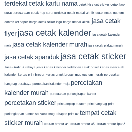
terdekat
cetak kartu nama
cetak kiss cut sticker
cetak kop
surat perusahaan
cetak kop surat terdekat
cetak medali akrilik
cetak notes custom
jasa cetak
contoh art paper
harga cetak stiker logo
harga medali akrilik
jasa cetak kalender
flyer
jasa cetak kalender
jasa cetak kalender murah
meja
jasa cetak plakat murah
jasa cetak sticker
jasa cetak spanduk
Jasa Grafir Surabaya
jenis kertas kalender
kelebihan cetak offset
kertas mencetak
kalender
kertas print brosur
kertas untuk brosur
mug custom murah
percetakan
percetakan
hang tag surabaya
percetakan kalender meja
kalender murah
percetakan perlengkapan kantor
percetakan sticker
print amplop custom
print hang tag
print
tempat cetak
perlengkapan kantor
souvenir mug
tahapan print uv
sticker murah
ukuran brosur a4
ukuran brosur a5
ukuran brosur lipat 3