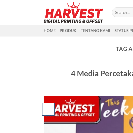
Skip
to
content
HOME
PRODUK
TENTANG KAMI
STATUS 
TAG A
4 Media Percetak