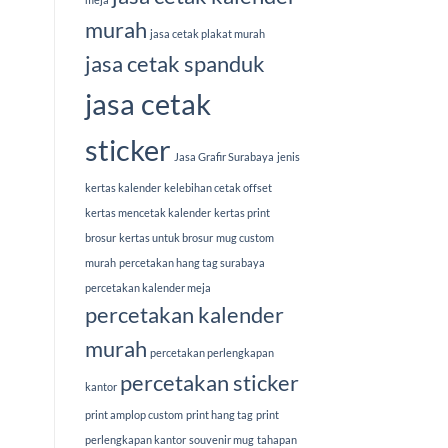
murah
jasa cetak plakat murah
jasa cetak spanduk
jasa cetak
sticker
Jasa Grafir Surabaya
jenis
kertas kalender
kelebihan cetak offset
kertas mencetak kalender
kertas print
brosur
kertas untuk brosur
mug custom
murah
percetakan hang tag surabaya
percetakan kalender meja
percetakan kalender
murah
percetakan perlengkapan
percetakan sticker
kantor
print amplop custom
print hang tag
print
perlengkapan kantor
souvenir mug
tahapan