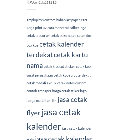
TAG CLOUD
amplop hvs custom
bahan art paper
cara
kerja print uv
cara mencetak stiker logo
cetak brosur a4
cetak buku notes
cetak dus
cetak kalender
box kue
terdekat
cetak kartu
nama
cetak kiss cut sticker
cetak kop
surat perusahaan
cetak kop surat terdekat
cetak medali akrilik
cetak notes custom
contoh art paper
harga cetak stiker logo
jasa cetak
harga medali akrilik
jasa cetak
flyer
kalender
jasa cetak kalender
jasa cetak kalender
meja