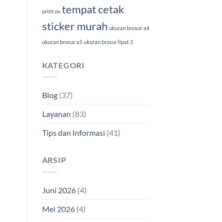
tempat cetak
print uv
sticker murah
ukuran brosur a4
ukuran brosur a5
ukuran brosur lipat 3
KATEGORI
Blog
(37)
Layanan
(83)
Tips dan Informasi
(41)
ARSIP
Juni 2026
(4)
Mei 2026
(4)