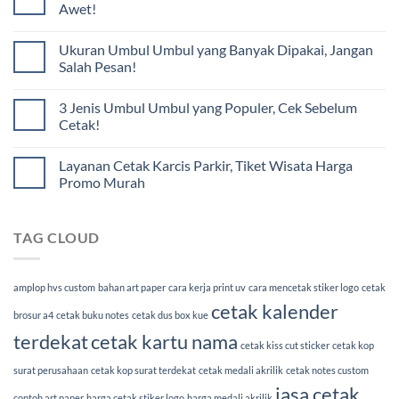
Awet!
Ukuran Umbul Umbul yang Banyak Dipakai, Jangan
Salah Pesan!
3 Jenis Umbul Umbul yang Populer, Cek Sebelum
Cetak!
Layanan Cetak Karcis Parkir, Tiket Wisata Harga
Promo Murah
TAG CLOUD
amplop hvs custom
bahan art paper
cara kerja print uv
cara mencetak stiker logo
cetak
cetak kalender
brosur a4
cetak buku notes
cetak dus box kue
terdekat
cetak kartu nama
cetak kiss cut sticker
cetak kop
surat perusahaan
cetak kop surat terdekat
cetak medali akrilik
cetak notes custom
jasa cetak
contoh art paper
harga cetak stiker logo
harga medali akrilik