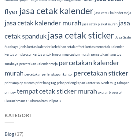
jasa cetak kalender
flyer
jasa cetak kalender meja
jasa cetak kalender murah
jasa
jasa cetak plakat murah
jasa cetak sticker
cetak spanduk
Jasa Grafir
Surabaya
jenis kertas kalender
kelebihan cetak offset
kertas mencetak kalender
kertas print brosur
kertas untuk brosur
mug custom murah
percetakan hang tag
percetakan kalender
surabaya
percetakan kalender meja
murah
percetakan sticker
percetakan perlengkapan kantor
print amplop custom
print hang tag
print perlengkapan kantor
souvenir mug
tahapan
tempat cetak sticker murah
print uv
ukuran brosur a4
ukuran brosur a5
ukuran brosur lipat 3
KATEGORI
Blog
(37)