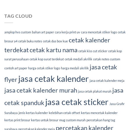
TAG CLOUD
amplop hvs custom
bahan art paper
cara kerja print uv
cara mencetak stiker logo
cetak
cetak kalender
brosur a4
cetak buku notes
cetak dus box kue
terdekat
cetak kartu nama
cetak kiss cut sticker
cetak kop
surat perusahaan
cetak kop surat terdekat
cetak medali akrilik
cetak notes custom
jasa cetak
contoh art paper
harga cetak stiker logo
harga medali akrilik
jasa cetak kalender
flyer
jasa cetak kalender meja
jasa cetak kalender murah
jasa
jasa cetak plakat murah
jasa cetak sticker
cetak spanduk
Jasa Grafir
Surabaya
jenis kertas kalender
kelebihan cetak offset
kertas mencetak kalender
kertas print brosur
kertas untuk brosur
mug custom murah
percetakan hang tag
percetakan kalender
surabaya
percetakan kalender meja