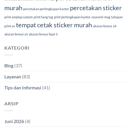
murah
percetakan sticker
percetakan perlengkapan kantor
print amplop custom
print hang tag
print perlengkapan kantor
souvenir mug
tahapan
tempat cetak sticker murah
print uv
ukuran brosur a4
ukuran brosur a5
ukuran brosur lipat 3
KATEGORI
Blog
(37)
Layanan
(83)
Tips dan Informasi
(41)
ARSIP
Juni 2026
(4)