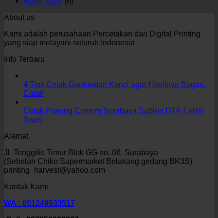
Maret 2022
(6)
About us
Kami adalah perusahaan Percetakan dan Digital Printing
yang siap melayani seluruh Indonesia
Info Terbaru
4 Tips Cetak Gantungan Kunci agar Hasilnya Bagus,
Catat!
Cetak Payung Custom Surabaya Sablon DTF, Lebih
Awet!
Alamat
Jl. Tenggilis Timur Blok GG no. 06, Surabaya
(Sebelah Chiko Supermarket Belakang gedung BK3S)
printing_harvest@yahoo.com
Kontak Kami
WA : 081249933517