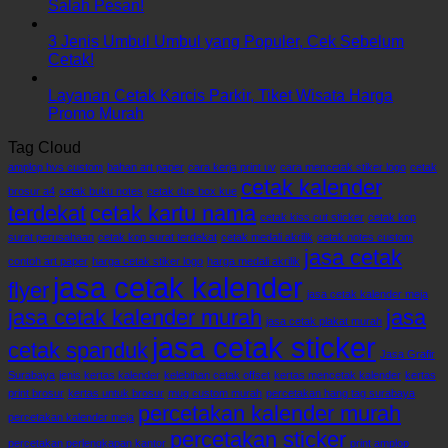
Salah Pesan!
3 Jenis Umbul Umbul yang Populer, Cek Sebelum
Cetak!
Layanan Cetak Karcis Parkir, Tiket Wisata Harga
Promo Murah
Tag Cloud
amplop hvs custom
bahan art paper
cara kerja print uv
cara mencetak stiker logo
cetak
cetak kalender
brosur a4
cetak buku notes
cetak dus box kue
terdekat
cetak kartu nama
cetak kiss cut sticker
cetak kop
surat perusahaan
cetak kop surat terdekat
cetak medali akrilik
cetak notes custom
jasa cetak
contoh art paper
harga cetak stiker logo
harga medali akrilik
jasa cetak kalender
flyer
jasa cetak kalender meja
jasa cetak kalender murah
jasa
jasa cetak plakat murah
jasa cetak sticker
cetak spanduk
Jasa Grafir
Surabaya
jenis kertas kalender
kelebihan cetak offset
kertas mencetak kalender
kertas
print brosur
kertas untuk brosur
mug custom murah
percetakan hang tag surabaya
percetakan kalender murah
percetakan kalender meja
percetakan sticker
percetakan perlengkapan kantor
print amplop