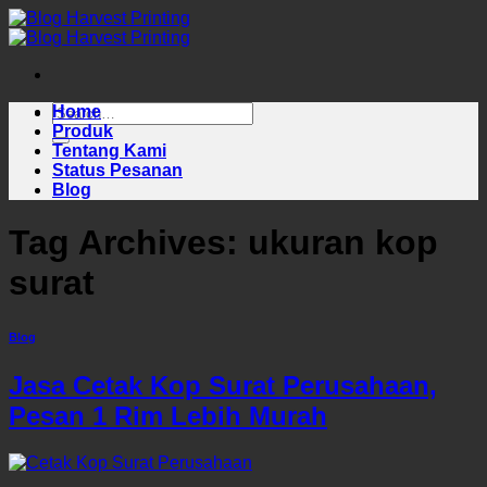
Skip
to
content
Home
Produk
Tentang Kami
Status Pesanan
Blog
Tag Archives:
ukuran kop
surat
Blog
Jasa Cetak Kop Surat Perusahaan,
Pesan 1 Rim Lebih Murah