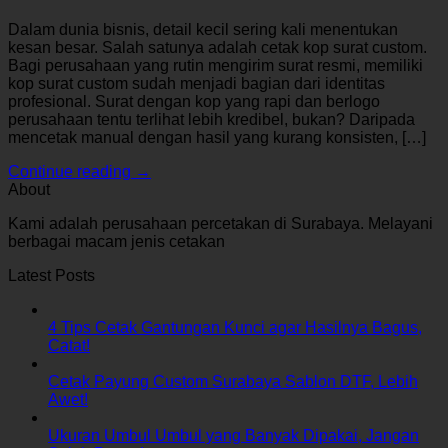
Dalam dunia bisnis, detail kecil sering kali menentukan
kesan besar. Salah satunya adalah cetak kop surat custom.
Bagi perusahaan yang rutin mengirim surat resmi, memiliki
kop surat custom sudah menjadi bagian dari identitas
profesional. Surat dengan kop yang rapi dan berlogo
perusahaan tentu terlihat lebih kredibel, bukan? Daripada
mencetak manual dengan hasil yang kurang konsisten, […]
Continue reading
→
About
Kami adalah perusahaan percetakan di Surabaya. Melayani
berbagai macam jenis cetakan
Latest Posts
4 Tips Cetak Gantungan Kunci agar Hasilnya Bagus,
Catat!
Cetak Payung Custom Surabaya Sablon DTF, Lebih
Awet!
Ukuran Umbul Umbul yang Banyak Dipakai, Jangan