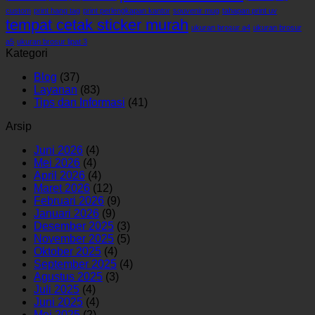
custom
print hang tag
print perlengkapan kantor
souvenir mug
tahapan print uv
tempat cetak sticker murah
ukuran brosur a4
ukuran brosur
a5
ukuran brosur lipat 3
Kategori
Blog
(37)
Layanan
(83)
Tips dan Informasi
(41)
Arsip
Juni 2026
(4)
Mei 2026
(4)
April 2026
(4)
Maret 2026
(12)
Februari 2026
(9)
Januari 2026
(9)
Desember 2025
(3)
November 2025
(5)
Oktober 2025
(4)
September 2025
(4)
Agustus 2025
(3)
Juli 2025
(4)
Juni 2025
(4)
Mei 2025
(2)