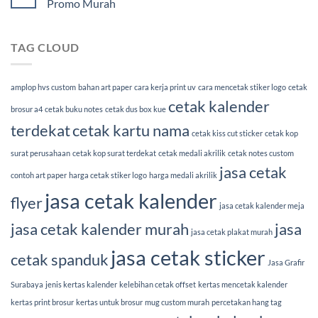
Promo Murah
TAG CLOUD
amplop hvs custom
bahan art paper
cara kerja print uv
cara mencetak stiker logo
cetak
cetak kalender
brosur a4
cetak buku notes
cetak dus box kue
terdekat
cetak kartu nama
cetak kiss cut sticker
cetak kop
surat perusahaan
cetak kop surat terdekat
cetak medali akrilik
cetak notes custom
jasa cetak
contoh art paper
harga cetak stiker logo
harga medali akrilik
jasa cetak kalender
flyer
jasa cetak kalender meja
jasa cetak kalender murah
jasa
jasa cetak plakat murah
jasa cetak sticker
cetak spanduk
Jasa Grafir
Surabaya
jenis kertas kalender
kelebihan cetak offset
kertas mencetak kalender
kertas print brosur
kertas untuk brosur
mug custom murah
percetakan hang tag