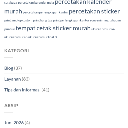
percetakan kalender
surabaya
percetakan kalender meja
murah
percetakan sticker
percetakan perlengkapan kantor
print amplop custom
print hang tag
print perlengkapan kantor
souvenir mug
tahapan
tempat cetak sticker murah
print uv
ukuran brosur a4
ukuran brosur a5
ukuran brosur lipat 3
KATEGORI
Blog
(37)
Layanan
(83)
Tips dan Informasi
(41)
ARSIP
Juni 2026
(4)