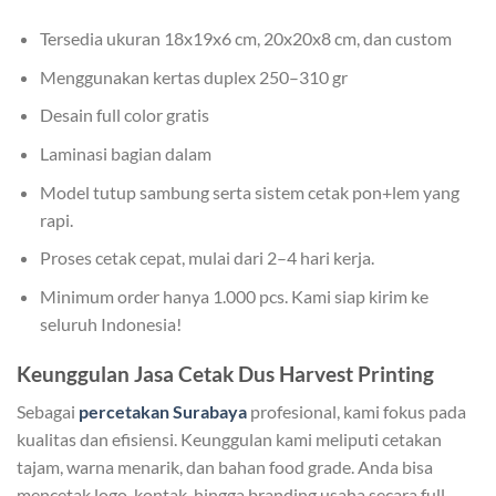
Tersedia ukuran 18x19x6 cm, 20x20x8 cm, dan custom
Menggunakan kertas duplex 250–310 gr
Desain full color gratis
Laminasi bagian dalam
Model tutup sambung serta sistem cetak pon+lem yang
rapi.
Proses cetak cepat, mulai dari 2–4 hari kerja.
Minimum order hanya 1.000 pcs. Kami siap kirim ke
seluruh Indonesia!
Keunggulan Jasa Cetak Dus Harvest Printing
Sebagai
percetakan Surabaya
profesional, kami fokus pada
kualitas dan efisiensi. Keunggulan kami meliputi cetakan
tajam, warna menarik, dan bahan food grade. Anda bisa
mencetak logo, kontak, hingga branding usaha secara full