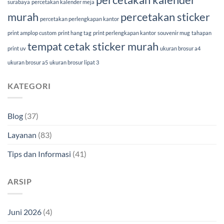
surabaya
percetakan kalender meja
murah
percetakan sticker
percetakan perlengkapan kantor
print amplop custom
print hang tag
print perlengkapan kantor
souvenir mug
tahapan
tempat cetak sticker murah
print uv
ukuran brosur a4
ukuran brosur a5
ukuran brosur lipat 3
KATEGORI
Blog
(37)
Layanan
(83)
Tips dan Informasi
(41)
ARSIP
Juni 2026
(4)