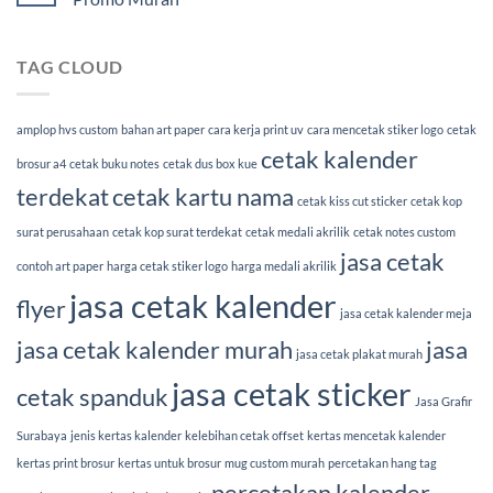
TAG CLOUD
amplop hvs custom
bahan art paper
cara kerja print uv
cara mencetak stiker logo
cetak
cetak kalender
brosur a4
cetak buku notes
cetak dus box kue
terdekat
cetak kartu nama
cetak kiss cut sticker
cetak kop
surat perusahaan
cetak kop surat terdekat
cetak medali akrilik
cetak notes custom
jasa cetak
contoh art paper
harga cetak stiker logo
harga medali akrilik
jasa cetak kalender
flyer
jasa cetak kalender meja
jasa cetak kalender murah
jasa
jasa cetak plakat murah
jasa cetak sticker
cetak spanduk
Jasa Grafir
Surabaya
jenis kertas kalender
kelebihan cetak offset
kertas mencetak kalender
kertas print brosur
kertas untuk brosur
mug custom murah
percetakan hang tag
percetakan kalender