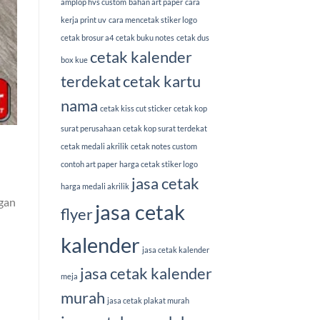
amplop hvs custom
bahan art paper
cara
kerja print uv
cara mencetak stiker logo
cetak brosur a4
cetak buku notes
cetak dus
cetak kalender
box kue
terdekat
cetak kartu
nama
cetak kiss cut sticker
cetak kop
surat perusahaan
cetak kop surat terdekat
cetak medali akrilik
cetak notes custom
contoh art paper
harga cetak stiker logo
jasa cetak
harga medali akrilik
gan
jasa cetak
flyer
kalender
jasa cetak kalender
jasa cetak kalender
meja
murah
jasa cetak plakat murah