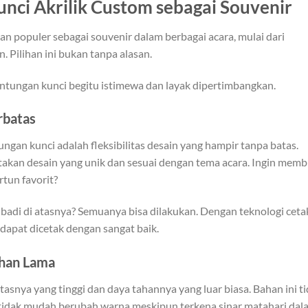
ci Akrilik Custom sebagai Souvenir
an populer sebagai souvenir dalam berbagai acara, mulai dari
 Pilihan ini bukan tanpa alasan.
tungan kunci begitu istimewa dan layak dipertimbangkan.
erbatas
gan kunci adalah fleksibilitas desain yang hampir tanpa batas.
akan desain yang unik dan sesuai dengan tema acara. Ingin mem
tun favorit?
ibadi di atasnya? Semuanya bisa dilakukan. Dengan teknologi ceta
 dapat dicetak dengan sangat baik.
ahan Lama
tasnya yang tinggi dan daya tahannya yang luar biasa. Bahan ini t
tidak mudah berubah warna meskipun terkena sinar matahari dal