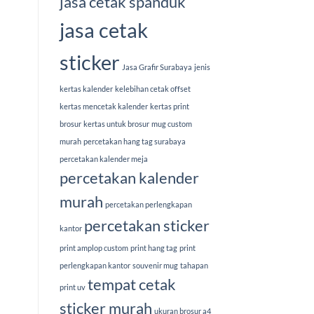
jasa cetak spanduk
jasa cetak
sticker
Jasa Grafir Surabaya
jenis
kertas kalender
kelebihan cetak offset
kertas mencetak kalender
kertas print
brosur
kertas untuk brosur
mug custom
murah
percetakan hang tag surabaya
percetakan kalender meja
percetakan kalender
murah
percetakan perlengkapan
percetakan sticker
kantor
print amplop custom
print hang tag
print
perlengkapan kantor
souvenir mug
tahapan
tempat cetak
print uv
sticker murah
ukuran brosur a4