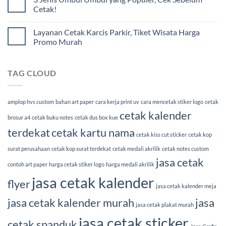
Cetak!
Layanan Cetak Karcis Parkir, Tiket Wisata Harga
Promo Murah
TAG CLOUD
amplop hvs custom
bahan art paper
cara kerja print uv
cara mencetak stiker logo
cetak
cetak kalender
brosur a4
cetak buku notes
cetak dus box kue
terdekat
cetak kartu nama
cetak kiss cut sticker
cetak kop
surat perusahaan
cetak kop surat terdekat
cetak medali akrilik
cetak notes custom
jasa cetak
contoh art paper
harga cetak stiker logo
harga medali akrilik
jasa cetak kalender
flyer
jasa cetak kalender meja
jasa cetak kalender murah
jasa
jasa cetak plakat murah
jasa cetak sticker
cetak spanduk