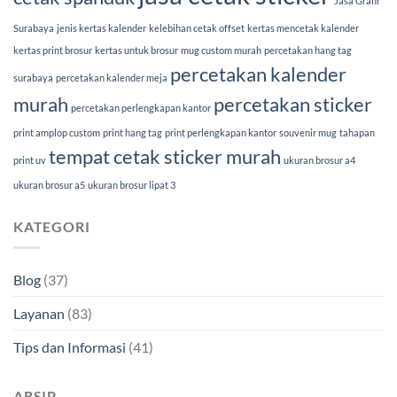
Jasa Grafir
Surabaya
jenis kertas kalender
kelebihan cetak offset
kertas mencetak kalender
kertas print brosur
kertas untuk brosur
mug custom murah
percetakan hang tag
percetakan kalender
surabaya
percetakan kalender meja
murah
percetakan sticker
percetakan perlengkapan kantor
print amplop custom
print hang tag
print perlengkapan kantor
souvenir mug
tahapan
tempat cetak sticker murah
print uv
ukuran brosur a4
ukuran brosur a5
ukuran brosur lipat 3
KATEGORI
Blog
(37)
Layanan
(83)
Tips dan Informasi
(41)
ARSIP