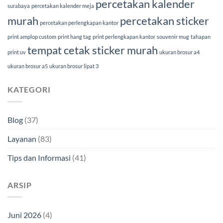
percetakan kalender
surabaya
percetakan kalender meja
murah
percetakan sticker
percetakan perlengkapan kantor
print amplop custom
print hang tag
print perlengkapan kantor
souvenir mug
tahapan
tempat cetak sticker murah
print uv
ukuran brosur a4
ukuran brosur a5
ukuran brosur lipat 3
KATEGORI
Blog
(37)
Layanan
(83)
Tips dan Informasi
(41)
ARSIP
Juni 2026
(4)