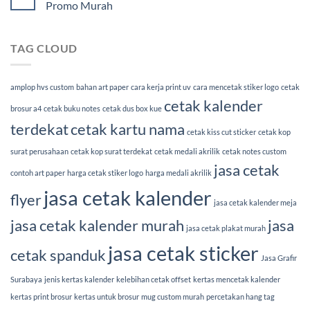
Promo Murah
TAG CLOUD
amplop hvs custom
bahan art paper
cara kerja print uv
cara mencetak stiker logo
cetak
cetak kalender
brosur a4
cetak buku notes
cetak dus box kue
terdekat
cetak kartu nama
cetak kiss cut sticker
cetak kop
surat perusahaan
cetak kop surat terdekat
cetak medali akrilik
cetak notes custom
jasa cetak
contoh art paper
harga cetak stiker logo
harga medali akrilik
jasa cetak kalender
flyer
jasa cetak kalender meja
jasa cetak kalender murah
jasa
jasa cetak plakat murah
jasa cetak sticker
cetak spanduk
Jasa Grafir
Surabaya
jenis kertas kalender
kelebihan cetak offset
kertas mencetak kalender
kertas print brosur
kertas untuk brosur
mug custom murah
percetakan hang tag