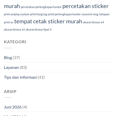
murah
percetakan sticker
percetakan perlengkapan kantor
print amplop custom
print hang tag
print perlengkapan kantor
souvenir mug
tahapan
tempat cetak sticker murah
print uv
ukuran brosur a4
ukuran brosur a5
ukuran brosur lipat 3
KATEGORI
Blog
(37)
Layanan
(83)
Tips dan Informasi
(41)
ARSIP
Juni 2026
(4)