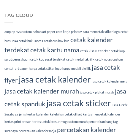
TAG CLOUD
amplop hvs custom
bahan art paper
cara kerja print uv
cara mencetak stiker logo
cetak
cetak kalender
brosur a4
cetak buku notes
cetak dus box kue
terdekat
cetak kartu nama
cetak kiss cut sticker
cetak kop
surat perusahaan
cetak kop surat terdekat
cetak medali akrilik
cetak notes custom
jasa cetak
contoh art paper
harga cetak stiker logo
harga medali akrilik
jasa cetak kalender
flyer
jasa cetak kalender meja
jasa cetak kalender murah
jasa
jasa cetak plakat murah
jasa cetak sticker
cetak spanduk
Jasa Grafir
Surabaya
jenis kertas kalender
kelebihan cetak offset
kertas mencetak kalender
kertas print brosur
kertas untuk brosur
mug custom murah
percetakan hang tag
percetakan kalender
surabaya
percetakan kalender meja