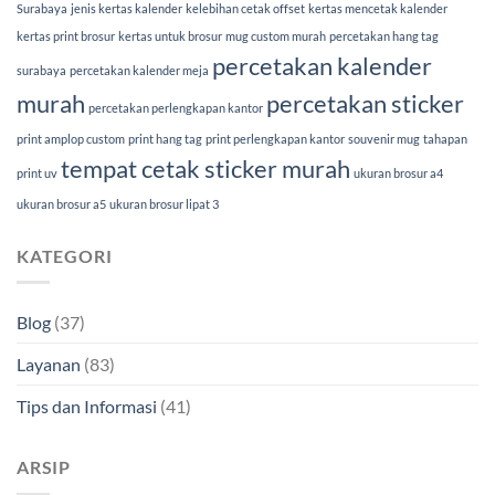
Surabaya
jenis kertas kalender
kelebihan cetak offset
kertas mencetak kalender
kertas print brosur
kertas untuk brosur
mug custom murah
percetakan hang tag
percetakan kalender
surabaya
percetakan kalender meja
murah
percetakan sticker
percetakan perlengkapan kantor
print amplop custom
print hang tag
print perlengkapan kantor
souvenir mug
tahapan
tempat cetak sticker murah
print uv
ukuran brosur a4
ukuran brosur a5
ukuran brosur lipat 3
KATEGORI
Blog
(37)
Layanan
(83)
Tips dan Informasi
(41)
ARSIP