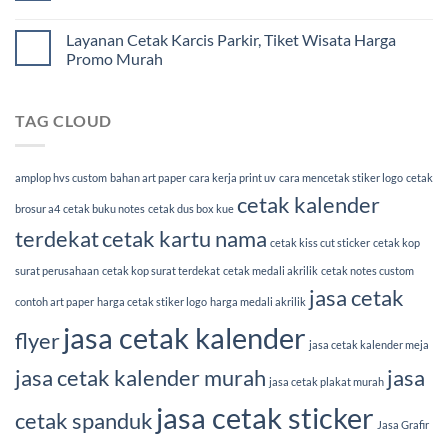
Layanan Cetak Karcis Parkir, Tiket Wisata Harga
Promo Murah
TAG CLOUD
amplop hvs custom
bahan art paper
cara kerja print uv
cara mencetak stiker logo
cetak
cetak kalender
brosur a4
cetak buku notes
cetak dus box kue
terdekat
cetak kartu nama
cetak kiss cut sticker
cetak kop
surat perusahaan
cetak kop surat terdekat
cetak medali akrilik
cetak notes custom
jasa cetak
contoh art paper
harga cetak stiker logo
harga medali akrilik
jasa cetak kalender
flyer
jasa cetak kalender meja
jasa cetak kalender murah
jasa
jasa cetak plakat murah
jasa cetak sticker
cetak spanduk
Jasa Grafir