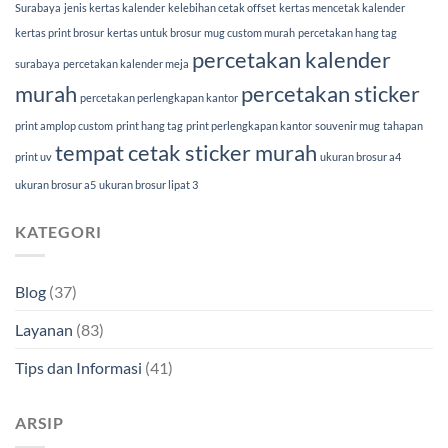
Surabaya
jenis kertas kalender
kelebihan cetak offset
kertas mencetak kalender
kertas print brosur
kertas untuk brosur
mug custom murah
percetakan hang tag
percetakan kalender
surabaya
percetakan kalender meja
murah
percetakan sticker
percetakan perlengkapan kantor
print amplop custom
print hang tag
print perlengkapan kantor
souvenir mug
tahapan
tempat cetak sticker murah
print uv
ukuran brosur a4
ukuran brosur a5
ukuran brosur lipat 3
KATEGORI
Blog
(37)
Layanan
(83)
Tips dan Informasi
(41)
ARSIP