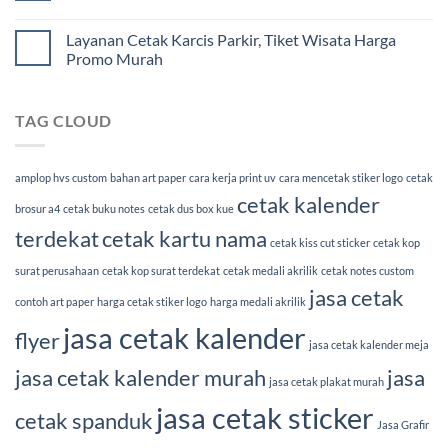
Layanan Cetak Karcis Parkir, Tiket Wisata Harga
Promo Murah
TAG CLOUD
amplop hvs custom
bahan art paper
cara kerja print uv
cara mencetak stiker logo
cetak
cetak kalender
brosur a4
cetak buku notes
cetak dus box kue
terdekat
cetak kartu nama
cetak kiss cut sticker
cetak kop
surat perusahaan
cetak kop surat terdekat
cetak medali akrilik
cetak notes custom
jasa cetak
contoh art paper
harga cetak stiker logo
harga medali akrilik
jasa cetak kalender
flyer
jasa cetak kalender meja
jasa cetak kalender murah
jasa
jasa cetak plakat murah
jasa cetak sticker
cetak spanduk
Jasa Grafir