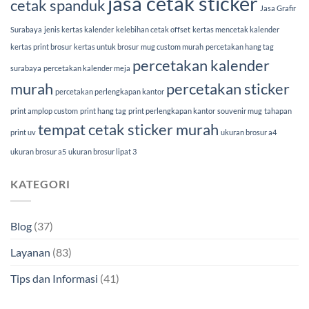
jasa cetak sticker
cetak spanduk
Jasa Grafir
Surabaya
jenis kertas kalender
kelebihan cetak offset
kertas mencetak kalender
kertas print brosur
kertas untuk brosur
mug custom murah
percetakan hang tag
percetakan kalender
surabaya
percetakan kalender meja
murah
percetakan sticker
percetakan perlengkapan kantor
print amplop custom
print hang tag
print perlengkapan kantor
souvenir mug
tahapan
tempat cetak sticker murah
print uv
ukuran brosur a4
ukuran brosur a5
ukuran brosur lipat 3
KATEGORI
Blog
(37)
Layanan
(83)
Tips dan Informasi
(41)