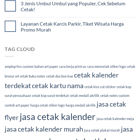
3 Jenis Umbul Umbul yang Populer, Cek Sebelum
Cetak!
Layanan Cetak Karcis Parkir, Tiket Wisata Harga
Promo Murah
TAG CLOUD
amplop hvs custom
bahan art paper
cara kerja print uv
cara mencetak stiker logo
cetak
cetak kalender
brosur a4
cetak buku notes
cetak dus box kue
terdekat
cetak kartu nama
cetak kiss cut sticker
cetak kop
surat perusahaan
cetak kop surat terdekat
cetak medali akrilik
cetak notes custom
jasa cetak
contoh art paper
harga cetak stiker logo
harga medali akrilik
jasa cetak kalender
flyer
jasa cetak kalender meja
jasa cetak kalender murah
jasa
jasa cetak plakat murah