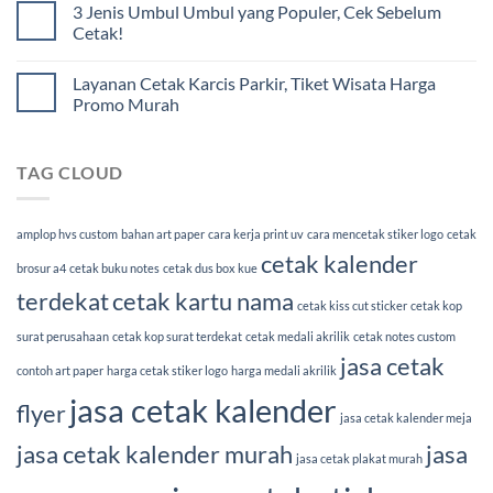
3 Jenis Umbul Umbul yang Populer, Cek Sebelum
Cetak!
Layanan Cetak Karcis Parkir, Tiket Wisata Harga
Promo Murah
TAG CLOUD
amplop hvs custom
bahan art paper
cara kerja print uv
cara mencetak stiker logo
cetak
cetak kalender
brosur a4
cetak buku notes
cetak dus box kue
terdekat
cetak kartu nama
cetak kiss cut sticker
cetak kop
surat perusahaan
cetak kop surat terdekat
cetak medali akrilik
cetak notes custom
jasa cetak
contoh art paper
harga cetak stiker logo
harga medali akrilik
jasa cetak kalender
flyer
jasa cetak kalender meja
jasa cetak kalender murah
jasa
jasa cetak plakat murah