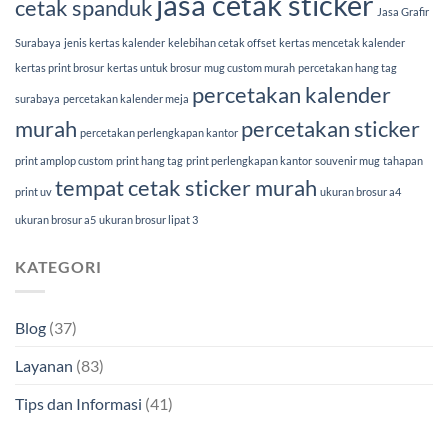
jasa cetak sticker
cetak spanduk
Jasa Grafir
Surabaya
jenis kertas kalender
kelebihan cetak offset
kertas mencetak kalender
kertas print brosur
kertas untuk brosur
mug custom murah
percetakan hang tag
percetakan kalender
surabaya
percetakan kalender meja
murah
percetakan sticker
percetakan perlengkapan kantor
print amplop custom
print hang tag
print perlengkapan kantor
souvenir mug
tahapan
tempat cetak sticker murah
print uv
ukuran brosur a4
ukuran brosur a5
ukuran brosur lipat 3
KATEGORI
Blog
(37)
Layanan
(83)
Tips dan Informasi
(41)