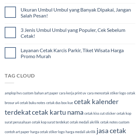
Ukuran Umbul Umbul yang Banyak Dipakai, Jangan
Salah Pesan!
3 Jenis Umbul Umbul yang Populer, Cek Sebelum
Cetak!
Layanan Cetak Karcis Parkir, Tiket Wisata Harga
Promo Murah
TAG CLOUD
amplop hvs custom
bahan art paper
cara kerja print uv
cara mencetak stiker logo
cetak
cetak kalender
brosur a4
cetak buku notes
cetak dus box kue
terdekat
cetak kartu nama
cetak kiss cut sticker
cetak kop
surat perusahaan
cetak kop surat terdekat
cetak medali akrilik
cetak notes custom
jasa cetak
contoh art paper
harga cetak stiker logo
harga medali akrilik