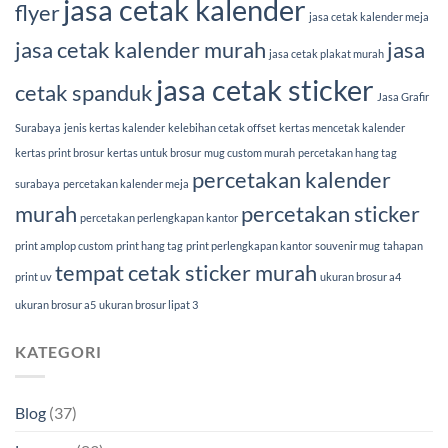
jasa cetak kalender
flyer
jasa cetak kalender meja
jasa cetak kalender murah
jasa
jasa cetak plakat murah
jasa cetak sticker
cetak spanduk
Jasa Grafir
Surabaya
jenis kertas kalender
kelebihan cetak offset
kertas mencetak kalender
kertas print brosur
kertas untuk brosur
mug custom murah
percetakan hang tag
percetakan kalender
surabaya
percetakan kalender meja
murah
percetakan sticker
percetakan perlengkapan kantor
print amplop custom
print hang tag
print perlengkapan kantor
souvenir mug
tahapan
tempat cetak sticker murah
print uv
ukuran brosur a4
ukuran brosur a5
ukuran brosur lipat 3
KATEGORI
Blog
(37)