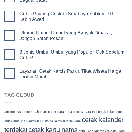
Bagus, Catat!
Cetak Payung Custom Surabaya Sablon DTF,
Lebih Awet!
Ukuran Umbul Umbul yang Banyak Dipakai,
Jangan Salah Pesan!
3 Jenis Umbul Umbul yang Populer, Cek Sebelum
Cetak!
Layanan Cetak Karcis Parkir, Tiket Wisata Harga
Promo Murah
TAG CLOUD
amplop hvs custom
bahan art paper
cara kerja print uv
cara mencetak stiker logo
cetak kalender
cetak brosur a4
cetak buku notes
cetak dus box kue
terdekat
cetak kartu nama
cetak kiss cut sticker
cetak kop