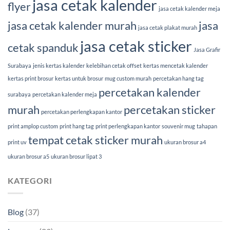
jasa cetak kalender
flyer
jasa cetak kalender meja
jasa cetak kalender murah
jasa
jasa cetak plakat murah
jasa cetak sticker
cetak spanduk
Jasa Grafir
Surabaya
jenis kertas kalender
kelebihan cetak offset
kertas mencetak kalender
kertas print brosur
kertas untuk brosur
mug custom murah
percetakan hang tag
percetakan kalender
surabaya
percetakan kalender meja
murah
percetakan sticker
percetakan perlengkapan kantor
print amplop custom
print hang tag
print perlengkapan kantor
souvenir mug
tahapan
tempat cetak sticker murah
print uv
ukuran brosur a4
ukuran brosur a5
ukuran brosur lipat 3
KATEGORI
Blog
(37)